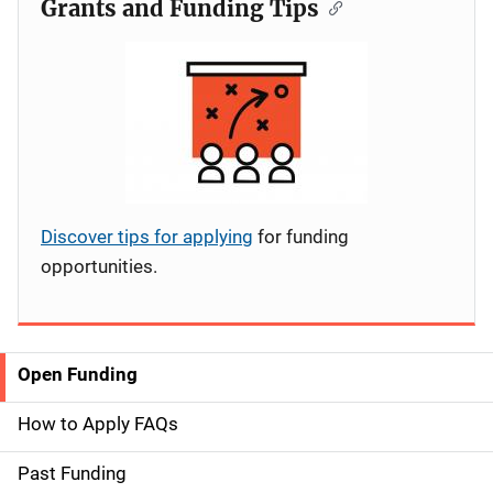
Grants and Funding Tips
Discover tips for applying
for funding
opportunities.
Open Funding
S
i
How to Apply FAQs
d
Past Funding