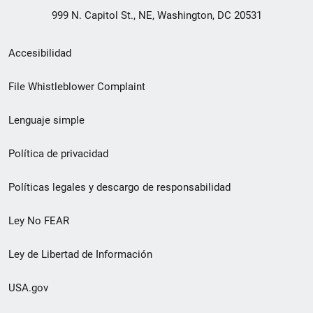
999 N. Capitol St., NE, Washington, DC 20531
Menú
Accesibilidad
de
File Whistleblower Complaint
enlace
Lenguaje simple
de
pie
Política de privacidad
de
Políticas legales y descargo de responsabilidad
página
Ley No FEAR
secundario
Ley de Libertad de Información
USA.gov