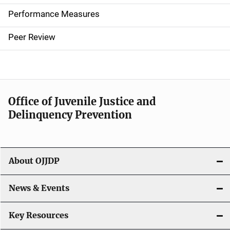
e
Performance Measures
n
Peer Review
a
v
i
Office of Juvenile Justice and
g
Delinquency Prevention
a
t
About OJJDP
i
o
News & Events
n
Key Resources